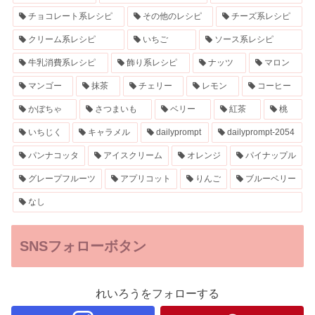
チョコレート系レシピ
その他のレシピ
チーズ系レシピ
クリーム系レシピ
いちご
ソース系レシピ
牛乳消費系レシピ
飾り系レシピ
ナッツ
マロン
マンゴー
抹茶
チェリー
レモン
コーヒー
かぼちゃ
さつまいも
ベリー
紅茶
桃
いちじく
キャラメル
dailyprompt
dailyprompt-2054
パンナコッタ
アイスクリーム
オレンジ
パイナップル
グレープフルーツ
アプリコット
りんご
ブルーベリー
なし
SNSフォローボタン
れいろうをフォローする