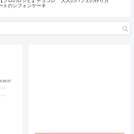
【プロのレシピ】チョコレ
大人のパフェの作り方
【プ
ートのシフォンケーキ
グラ
で豪
5.09.07