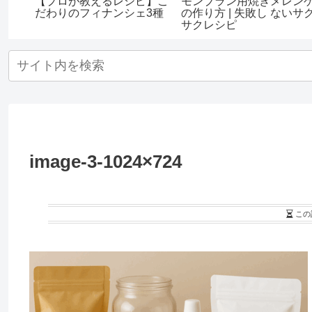
【プロが教えるレシピ】こ
モンブラン用焼きメレン
だわりのフィナンシェ3種
の作り方 | 失敗し ないサ
サクレシピ
image-3-1024×724
この