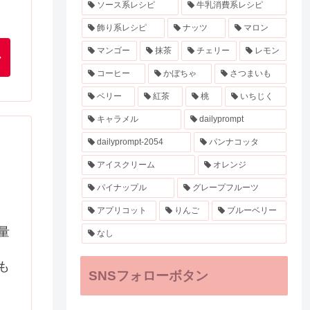
ソース系レシピ
牛乳消費系レシピ
飾り系レシピ
ナッツ
マロン
マンゴー
抹茶
チェリー
レモン
コーヒー
かぼちゃ
さつまいも
ベリー
紅茶
桃
いちじく
キャラメル
dailyprompt
dailyprompt-2054
パンナコッタ
アイスクリーム
オレンジ
パイナップル
グレープフルーツ
アプリコット
りんご
ブルーベリー
量
なし
も
SNSフォローボタン