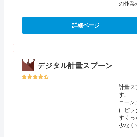
の作業
詳細ページ
デジタル計量スプーン
計量ス
す。
コーン
にピッ
すくっ
少なく