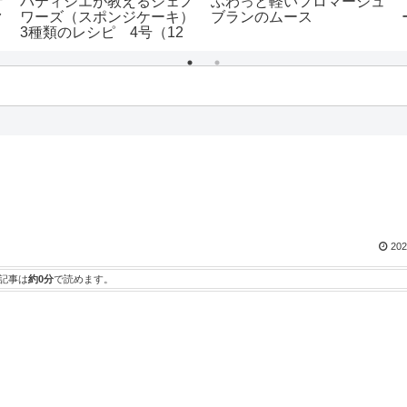
ゲ
パティシエが教えるジェノ
ふわっと軽いフロマージュ
ク
ワーズ（スポンジケーキ）
ブランのムース
3種類のレシピ 4号（12
センチ）～7号（21セン
チ）までサイズごとの配合
も！
202
記事は
約0分
で読めます。