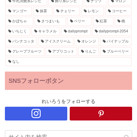
牛乳消費系レシピ
飾り系レシピ
ナッツ
マロン
マンゴー
抹茶
チェリー
レモン
コーヒー
かぼちゃ
さつまいも
ベリー
紅茶
桃
いちじく
キャラメル
dailyprompt
dailyprompt-2054
パンナコッタ
アイスクリーム
オレンジ
パイナップル
グレープフルーツ
アプリコット
りんご
ブルーベリー
なし
SNSフォローボタン
れいろうをフォローする