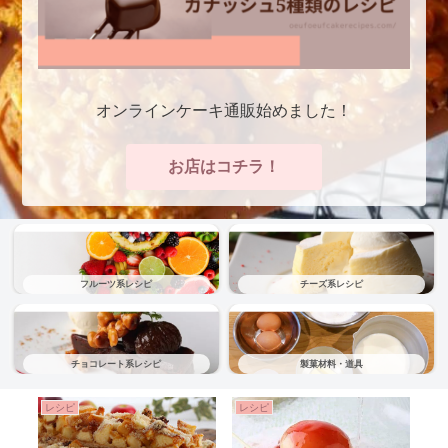
オンラインケーキ通販始めました！
お店はコチラ！
フルーツ系レシピ
チーズ系レシピ
チョコレート系レシピ
製菓材料・道具
レシピ
レシピ
レ