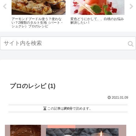
ート
アーモンドプードル使う？使わな
変色どうにかして、、白桃のお悩み
黒・
い？2種類のタルト生地（パート・
解決したい！
レシ
シュクレ）プロのレシピ
プロのレシピ (1)
2021.01.09
この記事は
約0分
で読めます。