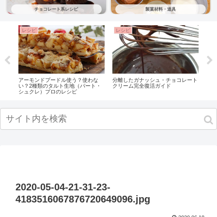
チョコレート系レシピ
製菓材料・道具
レシピ
レシピ
製
ーF
アーモンドプードル使う？使わな
分離したガナッシュ・チョコレート
簡単
い？2種類のタルト生地（パート・
クリーム完全復活ガイド
ンテ
シュクレ）プロのレシピ
2020-05-04-21-31-23-
4183516067876720649096.jpg