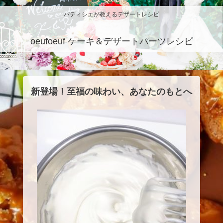
パティシエが教えるデザートレシピ
oeufoeuf ケーキ＆デザートパーツレシピ
新登場！至福の味わい、あなたのもとへ