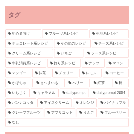
タグ
初心者向け
フルーツ系レシピ
生地系レシピ
チョコレート系レシピ
その他のレシピ
チーズ系レシピ
クリーム系レシピ
いちご
ソース系レシピ
牛乳消費系レシピ
飾り系レシピ
ナッツ
マロン
マンゴー
抹茶
チェリー
レモン
コーヒー
かぼちゃ
さつまいも
ベリー
紅茶
桃
いちじく
キャラメル
dailyprompt
dailyprompt-2054
パンナコッタ
アイスクリーム
オレンジ
パイナップル
グレープフルーツ
アプリコット
りんご
ブルーベリー
なし