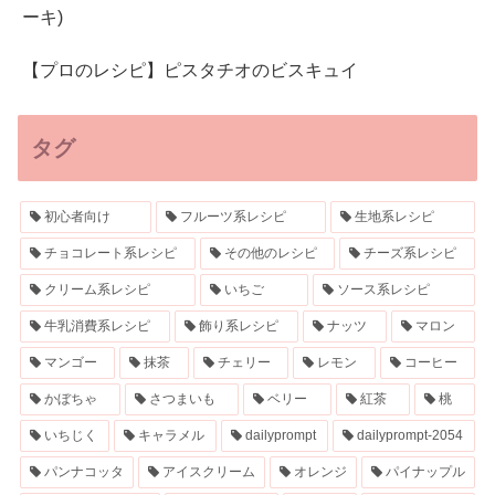
ーキ)
【プロのレシピ】ピスタチオのビスキュイ
タグ
初心者向け
フルーツ系レシピ
生地系レシピ
チョコレート系レシピ
その他のレシピ
チーズ系レシピ
クリーム系レシピ
いちご
ソース系レシピ
牛乳消費系レシピ
飾り系レシピ
ナッツ
マロン
マンゴー
抹茶
チェリー
レモン
コーヒー
かぼちゃ
さつまいも
ベリー
紅茶
桃
いちじく
キャラメル
dailyprompt
dailyprompt-2054
パンナコッタ
アイスクリーム
オレンジ
パイナップル