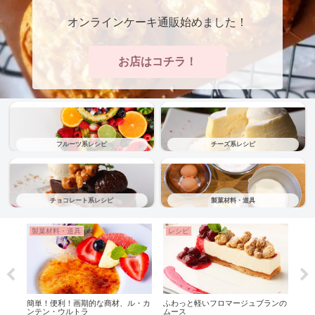
オンラインケーキ通販始めました！
お店はコチラ！
フルーツ系レシピ
チーズ系レシピ
チョコレート系レシピ
製菓材料・道具
製菓材料・道具
レシピ
レ
悩み
簡単！便利！画期的な商材、ル・カ
ふわっと軽いフロマージュブランの
【プ
ンテン・ウルトラ
ムース
フォ