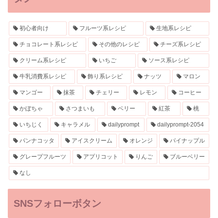
初心者向け
フルーツ系レシピ
生地系レシピ
チョコレート系レシピ
その他のレシピ
チーズ系レシピ
クリーム系レシピ
いちご
ソース系レシピ
牛乳消費系レシピ
飾り系レシピ
ナッツ
マロン
マンゴー
抹茶
チェリー
レモン
コーヒー
かぼちゃ
さつまいも
ベリー
紅茶
桃
いちじく
キャラメル
dailyprompt
dailyprompt-2054
パンナコッタ
アイスクリーム
オレンジ
パイナップル
グレープフルーツ
アプリコット
りんご
ブルーベリー
なし
SNSフォローボタン