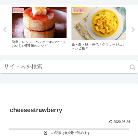
レシピ
レシピ
レ
な
簡単アレンジ パンケーキのソース
【プ
黒・白・緑・黄色「グラサージュ」
ト・
おいしい5種類のレシピ
ジュ
レシピ色々
cheesestrawberry
2020.06.24
この記事は
約0分
で読めます。