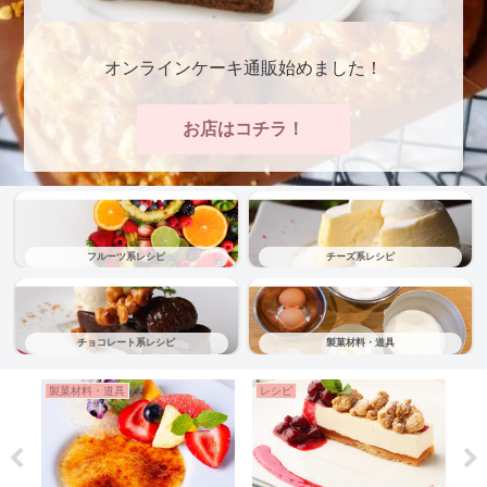
オンラインケーキ通販始めました！
お店はコチラ！
フルーツ系レシピ
チーズ系レシピ
チョコレート系レシピ
製菓材料・道具
製菓材料・道具
レシピ
レ