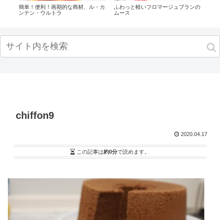
ズ
簡単！便利！画期的な商材、ル・カ
ふわっと軽いフロマージュブランの
【プ
シ
ンテン・ウルトラ
ムース
フィ
1セ
！
chiffon9
2020.04.17
この記事は
約0分
で読めます。