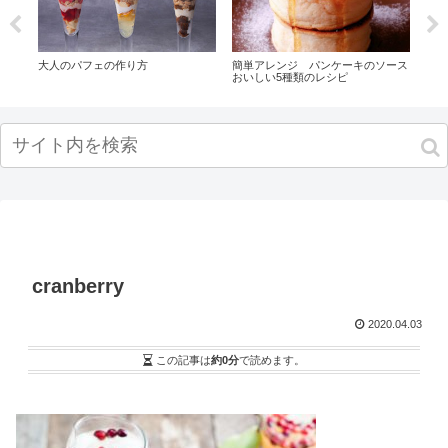
ズ
大人のパフェの作り方
簡単アレンジ パンケーキのソース
【プ
シ
おいしい5種類のレシピ
フィ
1セ
！
cranberry
2020.04.03
この記事は
約0分
で読めます。