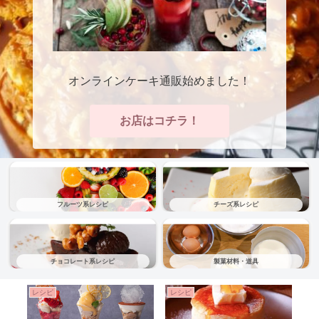
オンラインケーキ通販始めました！
お店はコチラ！
フルーツ系レシピ
チーズ系レシピ
チョコレート系レシピ
製菓材料・道具
レシピ
レシピ
レ