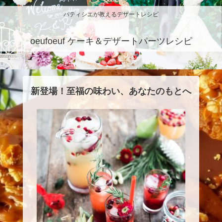
パティシエが教えるデザートレシピ
oeufoeuf ケーキ＆デザートパーツレシピ
新登場！至福の味わい、あなたのもとへ