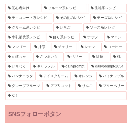
初心者向け
フルーツ系レシピ
生地系レシピ
チョコレート系レシピ
その他のレシピ
チーズ系レシピ
クリーム系レシピ
いちご
ソース系レシピ
牛乳消費系レシピ
飾り系レシピ
ナッツ
マロン
マンゴー
抹茶
チェリー
レモン
コーヒー
かぼちゃ
さつまいも
ベリー
紅茶
桃
いちじく
キャラメル
dailyprompt
dailyprompt-2054
パンナコッタ
アイスクリーム
オレンジ
パイナップル
グレープフルーツ
アプリコット
りんご
ブルーベリー
なし
SNSフォローボタン