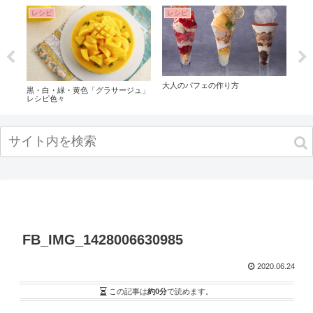
レシピ
レシピ
レ
・カ
大人のパフェの作り方
パテ
黒・白・緑・黄色「グラサージュ」
（ス
レシピ色々
ピ 
ンチ
FB_IMG_1428006630985
2020.06.24
この記事は
約0分
で読めます。