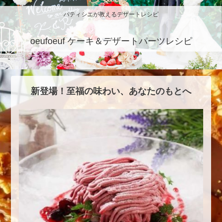
パティシエが教えるデザートレシピ
oeufoeuf ケーキ＆デザートパーツレシピ
新登場！至福の味わい、あなたのもとへ