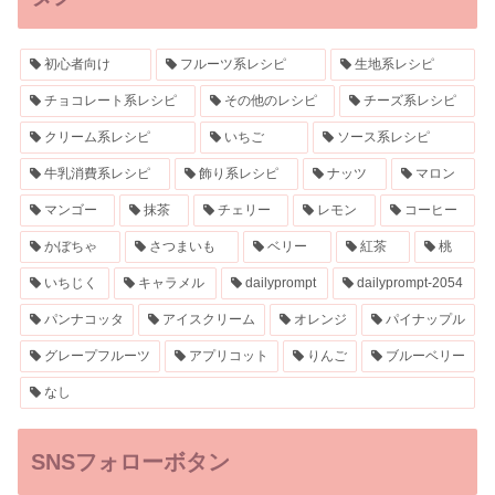
初心者向け
フルーツ系レシピ
生地系レシピ
チョコレート系レシピ
その他のレシピ
チーズ系レシピ
クリーム系レシピ
いちご
ソース系レシピ
牛乳消費系レシピ
飾り系レシピ
ナッツ
マロン
マンゴー
抹茶
チェリー
レモン
コーヒー
かぼちゃ
さつまいも
ベリー
紅茶
桃
いちじく
キャラメル
dailyprompt
dailyprompt-2054
パンナコッタ
アイスクリーム
オレンジ
パイナップル
グレープフルーツ
アプリコット
りんご
ブルーベリー
なし
SNSフォローボタン