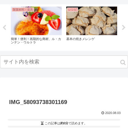
製菓材料・道具
レシピ
レ
ース
簡単！便利！画期的な商材、ル・カ
基本の焼きメレンゲ
変色
ンテン・ウルトラ
解決
IMG_58093738301169
2020.08.03
この記事は
約0分
で読めます。