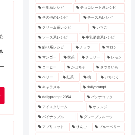
生地系レシピ
チョコレート系レシピ
その他のレシピ
チーズ系レシピ
クリーム系レシピ
いちご
も
ソース系レシピ
牛乳消費系レシピ
飾り系レシピ
ナッツ
マロン
き
マンゴー
抹茶
チェリー
レモン
ー
コーヒー
かぼちゃ
さつまいも
ベリー
紅茶
桃
いちじく
キャラメル
dailyprompt
dailyprompt-2054
パンナコッタ
アイスクリーム
オレンジ
パイナップル
グレープフルーツ
アプリコット
りんご
ブルーベリー