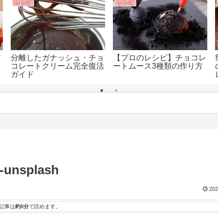
レシピ
レシピ
ノ
分離したガナッシュ・チョ
【プロのレシピ】チョコレ
）
コレートクリーム完全復活
ートムース3種類の作り方
ガイド
合
-unsplash
202
記事は
約0分
で読めます。