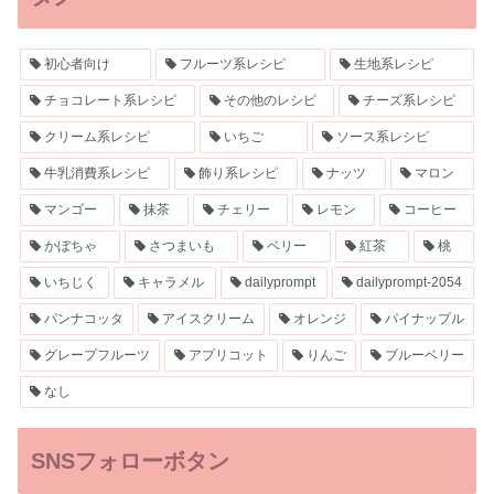
初心者向け
フルーツ系レシピ
生地系レシピ
チョコレート系レシピ
その他のレシピ
チーズ系レシピ
クリーム系レシピ
いちご
ソース系レシピ
牛乳消費系レシピ
飾り系レシピ
ナッツ
マロン
マンゴー
抹茶
チェリー
レモン
コーヒー
かぼちゃ
さつまいも
ベリー
紅茶
桃
いちじく
キャラメル
dailyprompt
dailyprompt-2054
パンナコッタ
アイスクリーム
オレンジ
パイナップル
グレープフルーツ
アプリコット
りんご
ブルーベリー
なし
SNSフォローボタン