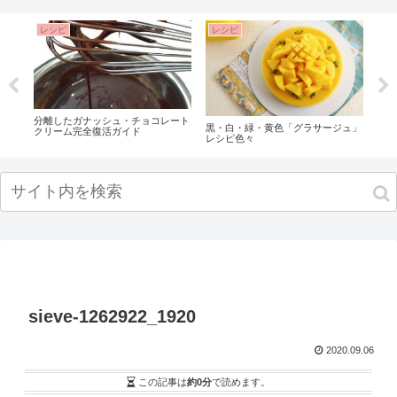
レシピ
レシピ
レ
ズ
分離したガナッシュ・チョコレート
基本
黒・白・緑・黄色「グラサージュ」
シ
クリーム完全復活ガイド
レシピ色々
1セ
！
sieve-1262922_1920
2020.09.06
この記事は
約0分
で読めます。