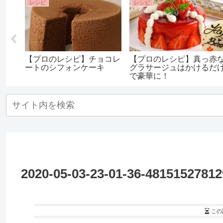
レシピ
レシピ
ジュ
【プロのレシピ】チョコレ
【プロのレシピ】真っ赤
ートのシフォンケーキ
グラサージュはかけるだ
で豪華に！
2020-05-03-23-01-36-4815152781
この