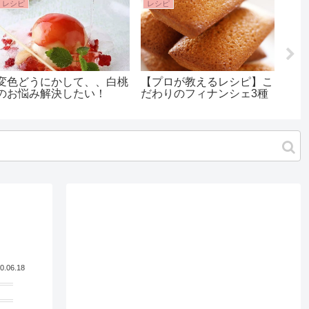
レシピ
レシピ
製菓
変色どうにかして、、白桃
【プロが教えるレシピ】こ
簡単
のお悩み解決したい！
だわりのフィナンシェ3種
材、
ラ
0.06.18