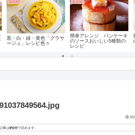
レシピ
レシピ
な
簡単アレンジ パンケーキ
黒・白・緑・黄色「グラサ
け
のソースおいしい5種類の
ージュ」レシピ色々
レシピ
291037849564.jpg
202
記事は
約0分
で読めます。