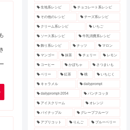
生地系レシピ
チョコレート系レシピ
その他のレシピ
チーズ系レシピ
クリーム系レシピ
いちご
も
ソース系レシピ
牛乳消費系レシピ
飾り系レシピ
ナッツ
マロン
き
マンゴー
抹茶
チェリー
レモン
ー
コーヒー
かぼちゃ
さつまいも
ベリー
紅茶
桃
いちじく
キャラメル
dailyprompt
dailyprompt-2054
パンナコッタ
アイスクリーム
オレンジ
パイナップル
グレープフルーツ
アプリコット
りんご
ブルーベリー