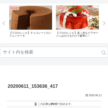
レシピ
レシピ
レ
り方
【プロのレシピ】チョコレートのシ
【プロのレシピ】真っ赤なグラサー
大人
フォンケーキ
ジュはかけるだけで豪華に！
20200611_153636_417
2020.06.11
この記事は
約0分
で読めます。