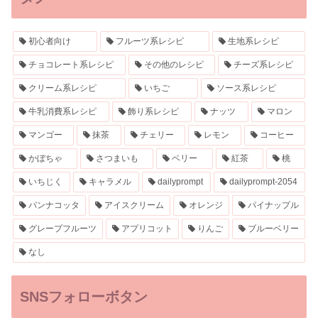
初心者向け
フルーツ系レシピ
生地系レシピ
チョコレート系レシピ
その他のレシピ
チーズ系レシピ
クリーム系レシピ
いちご
ソース系レシピ
牛乳消費系レシピ
飾り系レシピ
ナッツ
マロン
マンゴー
抹茶
チェリー
レモン
コーヒー
かぼちゃ
さつまいも
ベリー
紅茶
桃
いちじく
キャラメル
dailyprompt
dailyprompt-2054
パンナコッタ
アイスクリーム
オレンジ
パイナップル
グレープフルーツ
アプリコット
りんご
ブルーベリー
なし
SNSフォローボタン