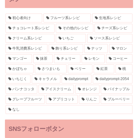
初心者向け
フルーツ系レシピ
生地系レシピ
チョコレート系レシピ
その他のレシピ
チーズ系レシピ
クリーム系レシピ
いちご
ソース系レシピ
牛乳消費系レシピ
飾り系レシピ
ナッツ
マロン
マンゴー
抹茶
チェリー
レモン
コーヒー
かぼちゃ
さつまいも
ベリー
紅茶
桃
いちじく
キャラメル
dailyprompt
dailyprompt-2054
パンナコッタ
アイスクリーム
オレンジ
パイナップル
グレープフルーツ
アプリコット
りんご
ブルーベリー
なし
SNSフォローボタン