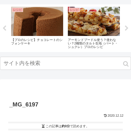
レシピ
レシピ
製
【プロのレシピ】チョコレートのシ
アーモンドプードル使う？使わな
簡単
フォンケーキ
い？2種類のタルト生地（パート・
ンテ
シュクレ）プロのレシピ
_MG_6197
2020.12.12
この記事は
約0分
で読めます。