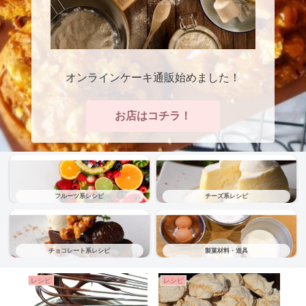
オンラインケーキ通販始めました！
お店はコチラ！
フルーツ系レシピ
チーズ系レシピ
チョコレート系レシピ
製菓材料・道具
レシピ
レシピ
レ