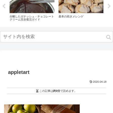
のシ
分離したガナッシュ・チョコレート
基本の焼きメレンゲ
大人
クリーム完全復活ガイド
appletart
2020.04.18
この記事は
約0分
で読めます。