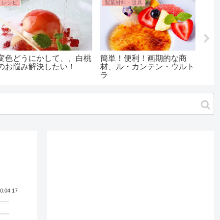
レシピ
製菓材料・道具
レシ
変色どうにかして、、白桃
簡単！便利！画期的な商
モン
のお悩み解決したい！
材、ル・カンテン・ウルト
の作
ラ
サク
0.04.17