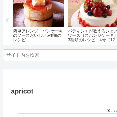
レシピ
レシピ
簡単アレンジ パンケーキ
パティシエが教えるジェ
のソースおいしい5種類の
ワーズ（スポンジケーキ
レシピ
3種類のレシピ 4号（12
センチ）～7号（21セン
チ）までサイズごとの配
も！
apricot
この