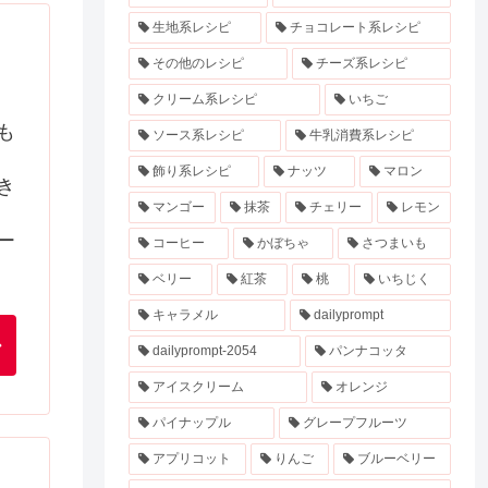
生地系レシピ
チョコレート系レシピ
その他のレシピ
チーズ系レシピ
クリーム系レシピ
いちご
も
ソース系レシピ
牛乳消費系レシピ
飾り系レシピ
ナッツ
マロン
き
マンゴー
抹茶
チェリー
レモン
ー
コーヒー
かぼちゃ
さつまいも
ベリー
紅茶
桃
いちじく
キャラメル
dailyprompt
dailyprompt-2054
パンナコッタ
アイスクリーム
オレンジ
パイナップル
グレープフルーツ
アプリコット
りんご
ブルーベリー