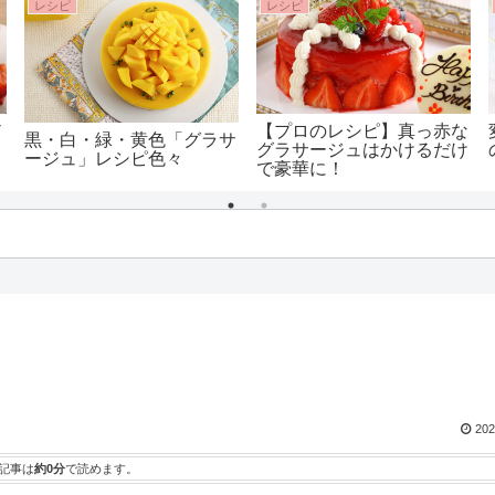
レシピ
レシピ
ノ
【プロのレシピ】真っ赤な
黒・白・緑・黄色「グラサ
）
グラサージュはかけるだけ
ージュ」レシピ色々
で豪華に！
合
202
記事は
約0分
で読めます。