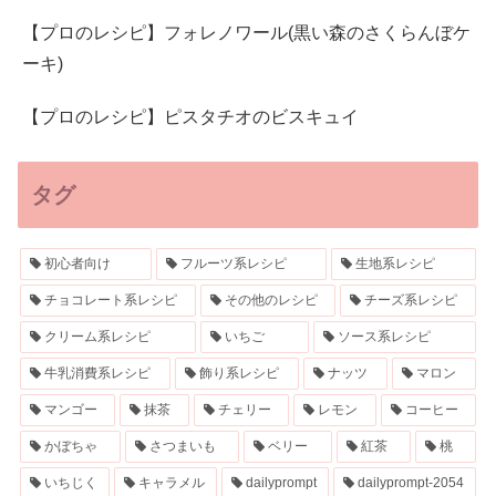
【プロのレシピ】フォレノワール(黒い森のさくらんぼケ
ーキ)
【プロのレシピ】ピスタチオのビスキュイ
タグ
初心者向け
フルーツ系レシピ
生地系レシピ
チョコレート系レシピ
その他のレシピ
チーズ系レシピ
クリーム系レシピ
いちご
ソース系レシピ
牛乳消費系レシピ
飾り系レシピ
ナッツ
マロン
マンゴー
抹茶
チェリー
レモン
コーヒー
かぼちゃ
さつまいも
ベリー
紅茶
桃
いちじく
キャラメル
dailyprompt
dailyprompt-2054