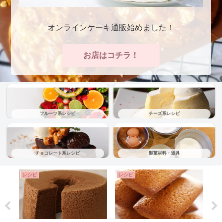
オンラインケーキ通販始めました！
お店はコチラ！
フルーツ系レシピ
チーズ系レシピ
チョコレート系レシピ
製菓材料・道具
レシピ
レシピ
レ