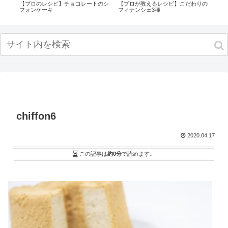
ーF
【プロのレシピ】チョコレートのシ
【プロが教えるレシピ】こだわりの
大人
フォンケーキ
フィナンシェ3種
chiffon6
2020.04.17
この記事は
約0分
で読めます。