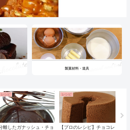
製菓材料・道具
レシピ
レシピ
レシ
分離したガナッシュ・チョ
【プロのレシピ】チョコレ
基本