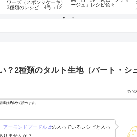
ワーズ（スポンジケーキ）
ージュ」レシピ色々
3種類のレシピ 4号（12
センチ）～7号（21セン
チ）までサイズごとの配合
も！
い？2種類のタルト生地（パート・シ
202
記事は
約3分
で読めます。
、
アーモンドプードル
の入っているレシピと入っ
ありませんか？