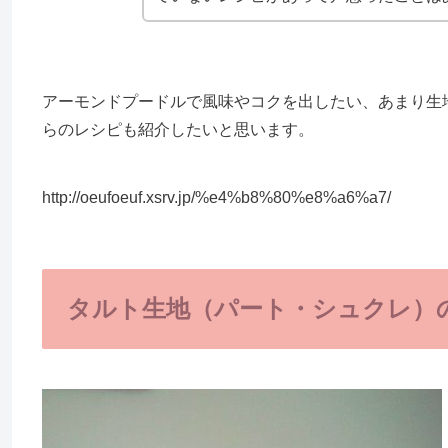
アーモンドプードルで風味やコクを出したい、あまり生
らのレシピも紹介したいと思います。
http://oeufoeuf.xsrv.jp/%e4%b8%80%e8%a6%a7/
タルト生地（パート・シュクレ）