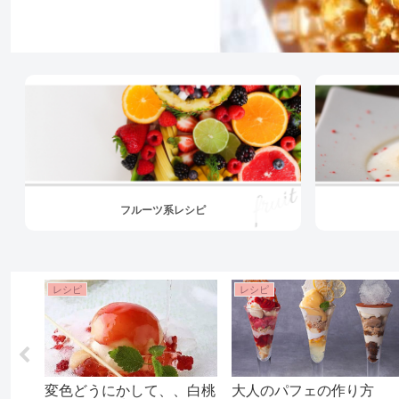
フルーツ系レシピ
レシピ
レシピ
コレ
変色どうにかして、、白桃
大人のパフェの作り方