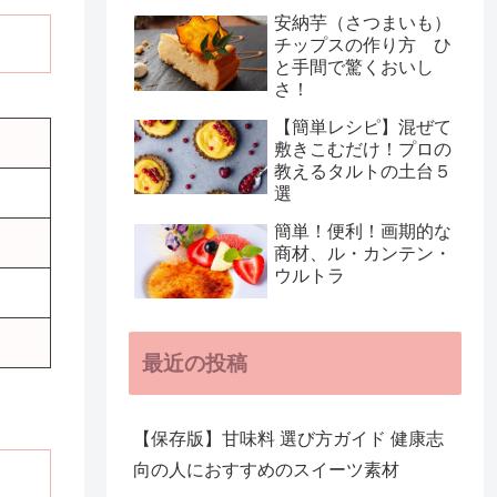
安納芋（さつまいも）
チップスの作り方 ひ
と手間で驚くおいし
さ！
【簡単レシピ】混ぜて
敷きこむだけ！プロの
教えるタルトの土台５
選
簡単！便利！画期的な
商材、ル・カンテン・
ウルトラ
最近の投稿
【保存版】甘味料 選び方ガイド 健康志
向の人におすすめのスイーツ素材