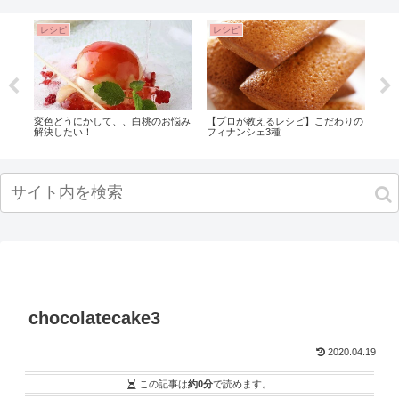
レシピ
レシピ
レ
・カ
変色どうにかして、、白桃のお悩み
【プロが教えるレシピ】こだわりの
分離
解決したい！
フィナンシェ3種
クリ
chocolatecake3
2020.04.19
この記事は
約0分
で読めます。