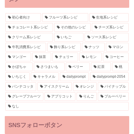
初心者向け
フルーツ系レシピ
生地系レシピ
チョコレート系レシピ
その他のレシピ
チーズ系レシピ
クリーム系レシピ
いちご
ソース系レシピ
牛乳消費系レシピ
飾り系レシピ
ナッツ
マロン
マンゴー
抹茶
チェリー
レモン
コーヒー
かぼちゃ
さつまいも
ベリー
紅茶
桃
いちじく
キャラメル
dailyprompt
dailyprompt-2054
パンナコッタ
アイスクリーム
オレンジ
パイナップル
グレープフルーツ
アプリコット
りんご
ブルーベリー
なし
SNSフォローボタン