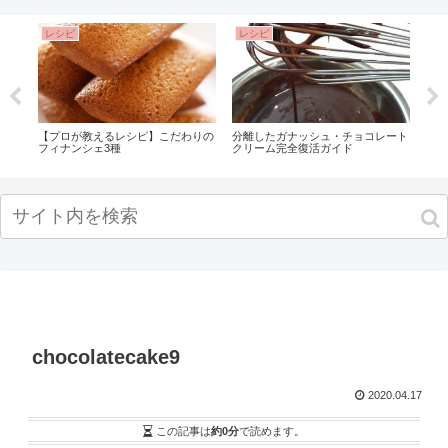
レシピ
レシピ
レ
【プロが教えるレシピ】こだわりの
分離したガナッシュ・チョコレート
アー
フィナンシェ3種
クリーム完全復活ガイド
い？
シュ
chocolatecake9
2020.04.17
この記事は
約0分
で読めます。