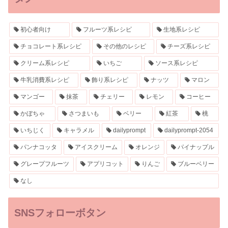
初心者向け
フルーツ系レシピ
生地系レシピ
チョコレート系レシピ
その他のレシピ
チーズ系レシピ
クリーム系レシピ
いちご
ソース系レシピ
牛乳消費系レシピ
飾り系レシピ
ナッツ
マロン
マンゴー
抹茶
チェリー
レモン
コーヒー
かぼちゃ
さつまいも
ベリー
紅茶
桃
いちじく
キャラメル
dailyprompt
dailyprompt-2054
パンナコッタ
アイスクリーム
オレンジ
パイナップル
グレープフルーツ
アプリコット
りんご
ブルーベリー
なし
SNSフォローボタン