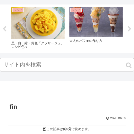
レシピ
レシピ
レ
ズ
大人のパフェの作り方
変色
黒・白・緑・黄色「グラサージュ」
シ
解決
レシピ色々
1セ
！
fin
2020.06.09
この記事は
約0分
で読めます。