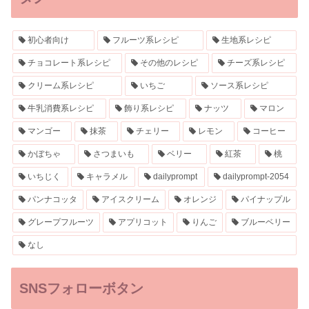
初心者向け
フルーツ系レシピ
生地系レシピ
チョコレート系レシピ
その他のレシピ
チーズ系レシピ
クリーム系レシピ
いちご
ソース系レシピ
牛乳消費系レシピ
飾り系レシピ
ナッツ
マロン
マンゴー
抹茶
チェリー
レモン
コーヒー
かぼちゃ
さつまいも
ベリー
紅茶
桃
いちじく
キャラメル
dailyprompt
dailyprompt-2054
パンナコッタ
アイスクリーム
オレンジ
パイナップル
グレープフルーツ
アプリコット
りんご
ブルーベリー
なし
SNSフォローボタン