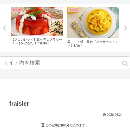
レシピ
レシピ
レ
【プロのレシピ】真っ赤なグラサー
ふわ
黒・白・緑・黄色「グラサージュ」
ジュはかけるだけで豪華に！
ムー
レシピ色々
fraisier
2020.06.24
この記事は
約0分
で読めます。