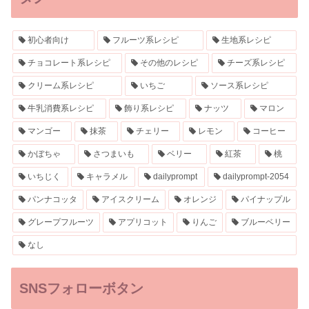
初心者向け
フルーツ系レシピ
生地系レシピ
チョコレート系レシピ
その他のレシピ
チーズ系レシピ
クリーム系レシピ
いちご
ソース系レシピ
牛乳消費系レシピ
飾り系レシピ
ナッツ
マロン
マンゴー
抹茶
チェリー
レモン
コーヒー
かぼちゃ
さつまいも
ベリー
紅茶
桃
いちじく
キャラメル
dailyprompt
dailyprompt-2054
パンナコッタ
アイスクリーム
オレンジ
パイナップル
グレープフルーツ
アプリコット
りんご
ブルーベリー
なし
SNSフォローボタン