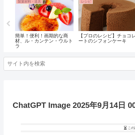
製菓材料・道具
レシピ
白桃
簡単！便利！画期的な商
【プロのレシピ】チョコ
材、ル・カンテン・ウルト
ートのシフォンケーキ
ラ
ChatGPT Image 2025年9月14日 00
この