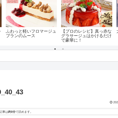
レシピ
レシピ
レ
ふわっと軽いフロマージュ
【プロのレシピ】真っ赤な
ブランのムース
グラサージュはかけるだけ
で豪華に！
_40_43
202
記事は
約0分
で読めます。