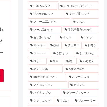
生地系レシピ
チョコレート系レシピ
その他のレシピ
チーズ系レシピ
クリーム系レシピ
いちご
も
ソース系レシピ
牛乳消費系レシピ
飾り系レシピ
ナッツ
マロン
き
マンゴー
抹茶
チェリー
レモン
ー
コーヒー
かぼちゃ
さつまいも
ベリー
紅茶
桃
いちじく
キャラメル
dailyprompt
dailyprompt-2054
パンナコッタ
アイスクリーム
オレンジ
パイナップル
グレープフルーツ
アプリコット
りんご
ブルーベリー