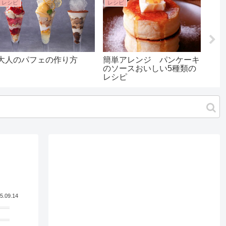
レシピ
レシピ
レシ
大人のパフェの作り方
簡単アレンジ パンケーキ
モン
のソースおいしい5種類の
の作
レシピ
サク
5.09.14