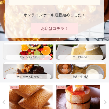
オンラインケーキ通販始めました！
お店はコチラ！
フルーツ系レシピ
チーズ系レシピ
チョコレート系レシピ
製菓材料・道具
レシピ
レシピ
レ