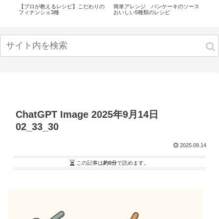
り方
【プロが教えるレシピ】こだわりの
簡単アレンジ パンケーキのソース
基本
フィナンシェ3種
おいしい5種類のレシピ
ChatGPT Image 2025年9月14日
02_33_30
2025.09.14
この記事は
約0分
で読めます。