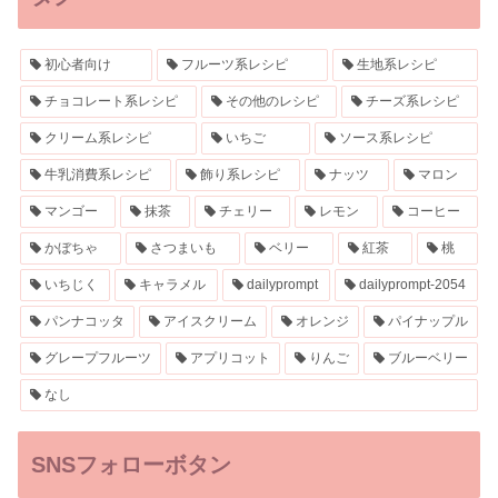
初心者向け
フルーツ系レシピ
生地系レシピ
チョコレート系レシピ
その他のレシピ
チーズ系レシピ
クリーム系レシピ
いちご
ソース系レシピ
牛乳消費系レシピ
飾り系レシピ
ナッツ
マロン
マンゴー
抹茶
チェリー
レモン
コーヒー
かぼちゃ
さつまいも
ベリー
紅茶
桃
いちじく
キャラメル
dailyprompt
dailyprompt-2054
パンナコッタ
アイスクリーム
オレンジ
パイナップル
グレープフルーツ
アプリコット
りんご
ブルーベリー
なし
SNSフォローボタン