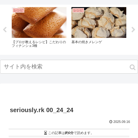
レシピ
レシピ
レ
ート
【プロが教えるレシピ】こだわりの
基本の焼きメレンゲ
変色
フィナンシェ3種
解決
seriously.rk 00_24_24
2025.09.16
この記事は
約0分
で読めます。