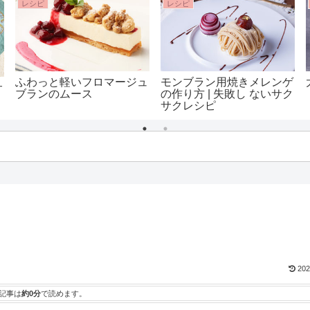
レシピ
レシピ
ふわっと軽いフロマージュ
モンブラン用焼きメレンゲ
サ
ブランのムース
の作り方 | 失敗し ないサク
サクレシピ
202
記事は
約0分
で読めます。