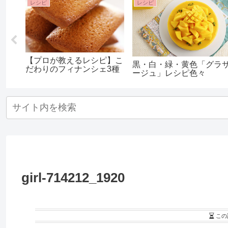
レシピ
レシピ
【プロが教えるレシピ】こ
黒・白・緑・黄色「グラ
だわりのフィナンシェ3種
ージュ」レシピ色々
girl-714212_1920
この