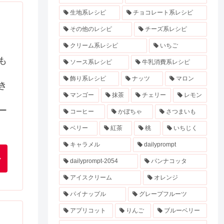
生地系レシピ
チョコレート系レシピ
その他のレシピ
チーズ系レシピ
クリーム系レシピ
いちご
も
ソース系レシピ
牛乳消費系レシピ
飾り系レシピ
ナッツ
マロン
き
マンゴー
抹茶
チェリー
レモン
ー
コーヒー
かぼちゃ
さつまいも
ベリー
紅茶
桃
いちじく
キャラメル
dailyprompt
dailyprompt-2054
パンナコッタ
アイスクリーム
オレンジ
パイナップル
グレープフルーツ
アプリコット
りんご
ブルーベリー