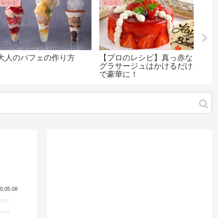
レシピ
レシピ
レシ
大人のパフェの作り方
【プロのレシピ】真っ赤な
パテ
グラサージュはかけるだけ
ワー
で豪華に！
3種
セン
チ）
も！
0.05.08