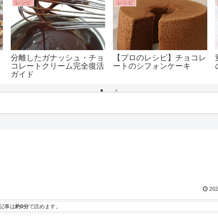
レシピ
レシピ
？
分離したガナッシュ・チョ
【プロのレシピ】チョコレ
コレートクリーム完全復活
ートのシフォンケーキ
）
ガイド
202
記事は
約0分
で読めます。