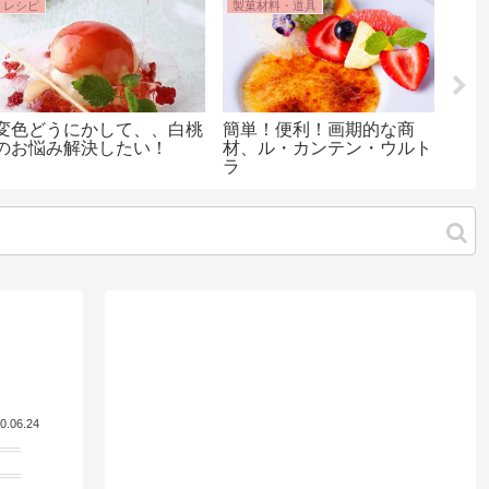
レシピ
製菓材料・道具
レシ
変色どうにかして、、白桃
簡単！便利！画期的な商
パテ
のお悩み解決したい！
材、ル・カンテン・ウルト
ワー
ラ
3種
セン
チ）
も！
0.06.24