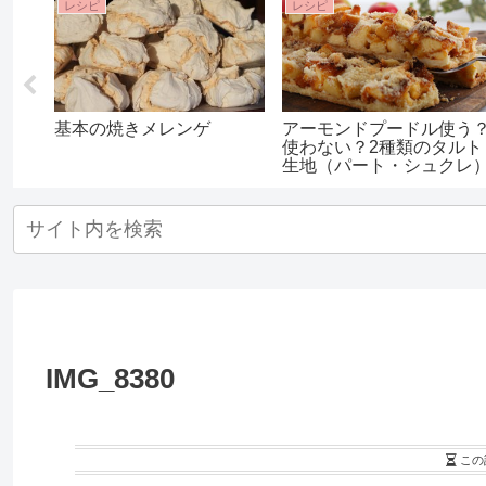
レシピ
レシピ
ーキ
基本の焼きメレンゲ
アーモンドプードル使う
類の
使わない？2種類のタルト
生地（パート・シュクレ
プロのレシピ
IMG_8380
この