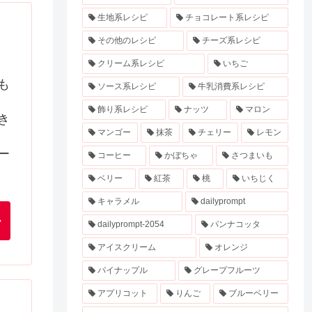
生地系レシピ
チョコレート系レシピ
その他のレシピ
チーズ系レシピ
クリーム系レシピ
いちご
も
ソース系レシピ
牛乳消費系レシピ
飾り系レシピ
ナッツ
マロン
き
マンゴー
抹茶
チェリー
レモン
ー
コーヒー
かぼちゃ
さつまいも
ベリー
紅茶
桃
いちじく
キャラメル
dailyprompt
dailyprompt-2054
パンナコッタ
アイスクリーム
オレンジ
パイナップル
グレープフルーツ
アプリコット
りんご
ブルーベリー