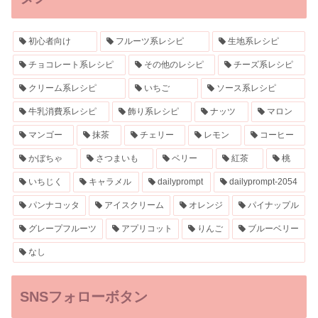
初心者向け
フルーツ系レシピ
生地系レシピ
チョコレート系レシピ
その他のレシピ
チーズ系レシピ
クリーム系レシピ
いちご
ソース系レシピ
牛乳消費系レシピ
飾り系レシピ
ナッツ
マロン
マンゴー
抹茶
チェリー
レモン
コーヒー
かぼちゃ
さつまいも
ベリー
紅茶
桃
いちじく
キャラメル
dailyprompt
dailyprompt-2054
パンナコッタ
アイスクリーム
オレンジ
パイナップル
グレープフルーツ
アプリコット
りんご
ブルーベリー
なし
SNSフォローボタン