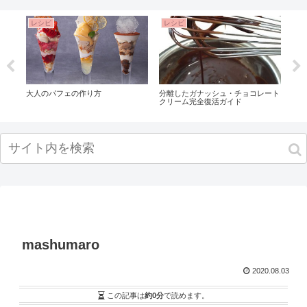
レシピ
レシピ
レ
・カ
大人のパフェの作り方
分離したガナッシュ・チョコレート
基本
クリーム完全復活ガイド
mashumaro
2020.08.03
この記事は
約0分
で読めます。