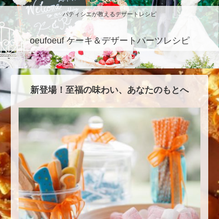
パティシエが教えるデザートレシピ
oeufoeuf ケーキ＆デザートパーツレシピ
新登場！至福の味わい、あなたのもとへ