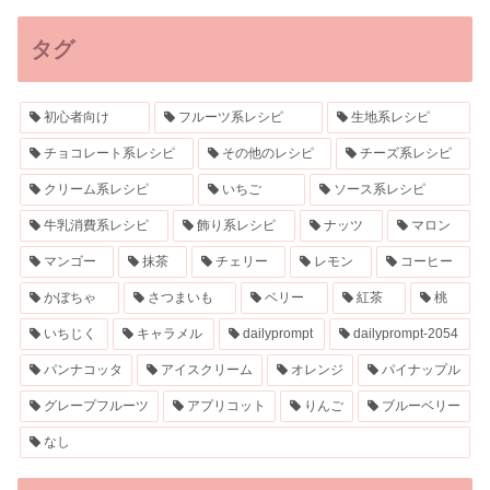
タグ
初心者向け
フルーツ系レシピ
生地系レシピ
チョコレート系レシピ
その他のレシピ
チーズ系レシピ
クリーム系レシピ
いちご
ソース系レシピ
牛乳消費系レシピ
飾り系レシピ
ナッツ
マロン
マンゴー
抹茶
チェリー
レモン
コーヒー
かぼちゃ
さつまいも
ベリー
紅茶
桃
いちじく
キャラメル
dailyprompt
dailyprompt-2054
パンナコッタ
アイスクリーム
オレンジ
パイナップル
グレープフルーツ
アプリコット
りんご
ブルーベリー
なし