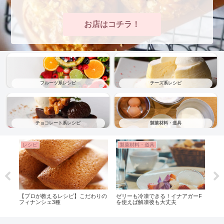
お店はコチラ！
フルーツ系レシピ
チーズ系レシピ
チョコレート系レシピ
製菓材料・道具
レシピ
製菓材料・道具
レ
ート
【プロが教えるレシピ】こだわりの
ゼリーも冷凍できる！イナアガーF
簡単
フィナンシェ3種
を使えば解凍後も大丈夫
おい