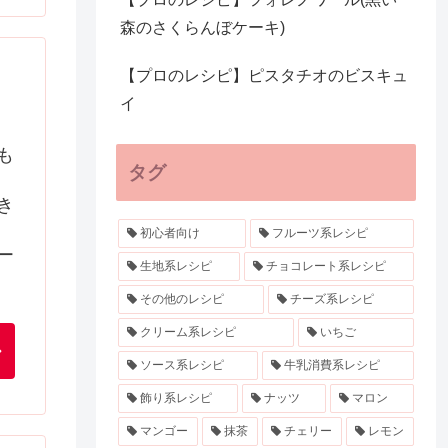
森のさくらんぼケーキ)
【プロのレシピ】ピスタチオのビスキュ
イ
も
タグ
き
初心者向け
フルーツ系レシピ
ー
生地系レシピ
チョコレート系レシピ
その他のレシピ
チーズ系レシピ
クリーム系レシピ
いちご
ソース系レシピ
牛乳消費系レシピ
飾り系レシピ
ナッツ
マロン
マンゴー
抹茶
チェリー
レモン