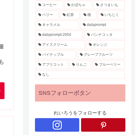
コーヒー
かぼちゃ
さつまいも
ベリー
紅茶
桃
いちじく
キャラメル
dailyprompt
dailyprompt-2054
パンナコッタ
アイスクリーム
オレンジ
量
パイナップル
グレープフルーツ
も
アプリコット
りんご
ブルーベリー
なし
SNSフォローボタン
れいろうをフォローする