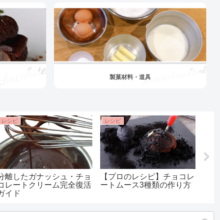
製菓材料・道具
レシピ
レシピ
レシ
分離したガナッシュ・チョ
【プロのレシピ】チョコレ
【プ
コレートクリーム完全復活
ートムース3種類の作り方
グラ
ガイド
で豪