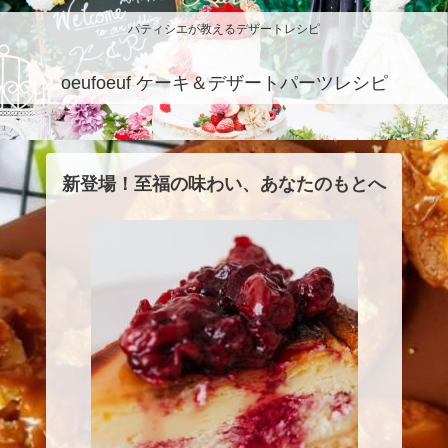
パティシエが教えるデザートレシピ
oeufoeuf ケーキ＆デザートパーツレシピ
新登場！至福の味わい、あなたのもとへ