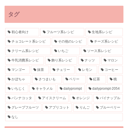
タグ
初心者向け
フルーツ系レシピ
生地系レシピ
チョコレート系レシピ
その他のレシピ
チーズ系レシピ
クリーム系レシピ
いちご
ソース系レシピ
牛乳消費系レシピ
飾り系レシピ
ナッツ
マロン
マンゴー
抹茶
チェリー
レモン
コーヒー
かぼちゃ
さつまいも
ベリー
紅茶
桃
いちじく
キャラメル
dailyprompt
dailyprompt-2054
パンナコッタ
アイスクリーム
オレンジ
パイナップル
グレープフルーツ
アプリコット
りんご
ブルーベリー
なし