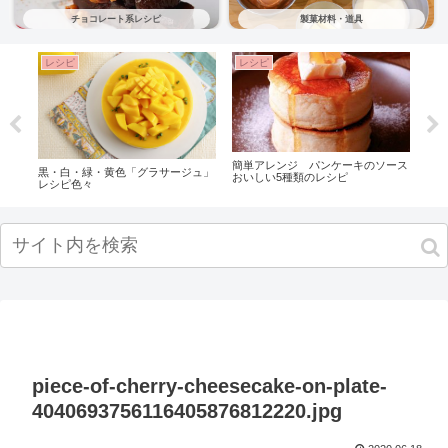
チョコレート系レシピ
製菓材料・道具
レシピ
レシピ
レ
な
簡単アレンジ パンケーキのソース
パテ
黒・白・緑・黄色「グラサージュ」
ト・
おいしい5種類のレシピ
（ス
レシピ色々
ピ 
ンチ
piece-of-cherry-cheesecake-on-plate-
4040693756116405876812220.jpg