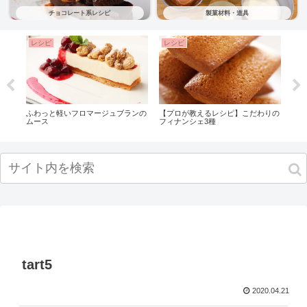
チョコレート系レシピ
製菓材料・道具
レシピ
レシピ
製
のシ
ふわっと軽いフロマージュブランの
【プロが教えるレシピ】こだわりの
簡単
ムース
フィナンシェ3種
ンテ
tart5
2020.04.21