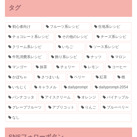
タグ
初心者向け
フルーツ系レシピ
生地系レシピ
チョコレート系レシピ
その他のレシピ
チーズ系レシピ
クリーム系レシピ
いちご
ソース系レシピ
牛乳消費系レシピ
飾り系レシピ
ナッツ
マロン
マンゴー
抹茶
チェリー
レモン
コーヒー
かぼちゃ
さつまいも
ベリー
紅茶
桃
いちじく
キャラメル
dailyprompt
dailyprompt-2054
パンナコッタ
アイスクリーム
オレンジ
パイナップル
グレープフルーツ
アプリコット
りんご
ブルーベリー
なし
SNSフォローボタン