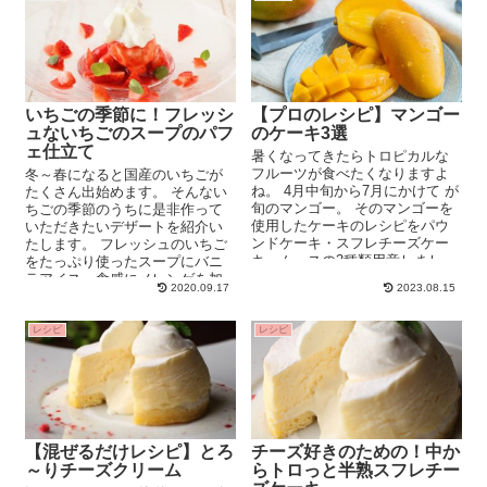
いちごの季節に！フレッシ
【プロのレシピ】マンゴー
ュないちごのスープのパフ
のケーキ3選
ェ仕立て
暑くなってきたらトロピカルな
フルーツが食べたくなりますよ
冬～春になると国産のいちごが
ね。 4月中旬から7月にかけて が
たくさん出始めます。 そんない
旬のマンゴー。 そのマンゴーを
ちごの季節のうちに是非作って
使用したケーキのレシピをパウ
いただきたいデザートを紹介い
ンドケーキ・スフレチーズケー
たします。 フレッシュのいちご
キ・ムースの3種類用意しまし
をたっぷり使ったスープにバニ
た。 爽やかで...
ラアイス、食感にメレンゲを加
2020.09.17
2023.08.15
えてみました。 ...
レシピ
レシピ
【混ぜるだけレシピ】とろ
チーズ好きのための！中か
～りチーズクリーム
らトロっと半熟スフレチー