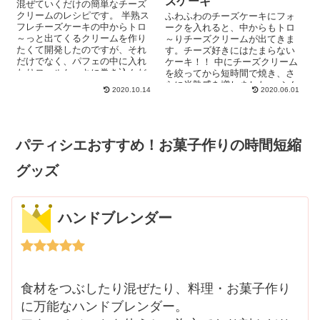
ズケーキ
混ぜていくだけの簡単なチーズ
クリームのレシピです。 半熟ス
ふわふわのチーズケーキにフォ
フレチーズケーキの中からトロ
ークを入れると、中からもトロ
～っと出てくるクリームを作り
～りチーズクリームが出てきま
たくて開発したのですが、それ
す。チーズ好きにはたまらない
だけでなく、パフェの中に入れ
ケーキ！！ 中にチーズクリーム
たりロールケーキに巻き込んだ
を絞ってから短時間で焼き、さ
り、簡単でいろいろアレンジで
らに半熟感を増しました。 ふん
2020.10.14
2020.06.01
きるク...
わり優しい味のチーズケーキ...
パティシエおすすめ！お菓子作りの時間短縮
グッズ
ハンドブレンダー
食材をつぶしたり混ぜたり、料理・お菓子作り
に万能なハンドブレンダー。