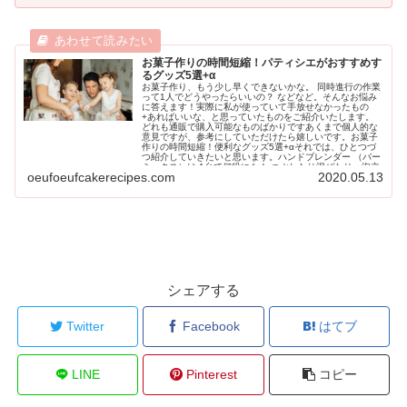
お菓子作りの時間短縮！パティシエがおすすめす
るグッズ5選+α
お菓子作り、もう少し早くできないかな。 同時進行の作業
って1人でどうやったらいいの？ などなど。そんなお悩み
に答えます！実際に私が使っていて手放せなかったもの
+あればいいな、と思っていたものをご紹介いたします。
どれも通販で購入可能なものばかりですあくまで個人的な
意見ですが、参考にしていただけたら嬉しいです。お菓子
作りの時間短縮！便利なグッズ5選+αそれでは、ひとつづ
つ紹介していきたいと思います。ハンドブレンダー （バー
ミックス）は 1台で何役にも！ つぶしたり混ぜたり、泡立
oeufoeufcakerecipes.com
2020.05.13
てたり……あらゆる作業で使用することが多い「ハンドブ
レンダー」これひとつあるだけで、作業スピードがずいぶ
ん上がりました。使用頻度が高かったのは、ガナッシュ作
り。「チョコレートと生クリームが乳化するまで混ぜる」
と良く書いてありますが、 どこまで混ぜたらいいの？混ぜ
るのはゴムベラ？ホイッパー？手が疲れるよ…… となりが
ちですよね。...
シェアする
Twitter
Facebook
はてブ
LINE
Pinterest
コピー