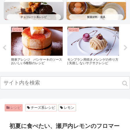
チョコレート系レシピ
製菓材料・道具
レシピ
レシピ
レ
簡単アレンジ パンケーキのソース
モンブラン用焼きメレンゲの作り方
【プ
ュ」
おいしい5種類のレシピ
| 失敗し ないサクサクレシピ
フィ
レシピ
チーズ系レシピ
レモン
初夏に食べたい、瀬戸内レモンのフロマー