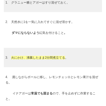
1. グラニュー糖とアガーはすり混ぜておく。
2. 天然水に1を一気に入れてすぐに混ぜ溶かす。
ダマにならないように
気を付けること
。
3.
火にかけ、沸騰したまま2分間煮立てる
。
4. 漉しながらボールに移し、レモンチェッロとレモン果汁を混ぜ
る。
イナアガーは
常温でも固まる
ので、手を止めずに作業するこ
と。