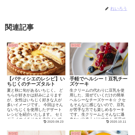
れいろう
関連記事
レシピ
レシピ
【パティシエのレシピ】い
手軽でヘルシー！豆乳チー
ちじくのチーズタルト
ズケーキ
夏と秋に旬があるいちじく。 ど
生クリームの代わりに豆乳を使
ちらが好きかは好みによります
用した、混ぜていくだけの簡単
が、女性はいちじく好きな人が
ヘルシーなチーズケーキ☆ クセ
多いイメージです。 今回はそん
もそんなに感じないので、豆乳
ないちじくを使用したデザート
が苦手な方でも楽しめるケーキ
レシピを紹介いたします。 セミ
です。生クリームとそんなに遜
ドライのイチジクを赤ワインで
色ない出来上がりです！ 低温で
2020.09.23
2020.10.11
コンポートにして...
じっくり焼いたタイプのチー...
レシピ
レシピ