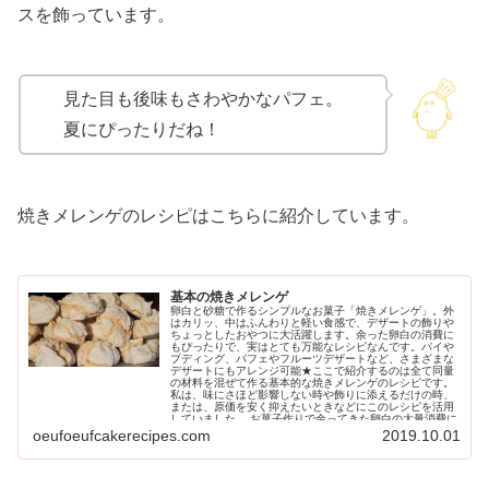
スを飾っています。
見た目も後味もさわやかなパフェ。
夏にぴったりだね！
焼きメレンゲのレシピはこちらに紹介しています。
基本の焼きメレンゲ
卵白と砂糖で作るシンプルなお菓子「焼きメレンゲ」。外
はカリッ、中はふんわりと軽い食感で、デザートの飾りや
ちょっとしたおやつに大活躍します。余った卵白の消費に
もぴったりで、実はとても万能なレシピなんです。パイや
プディング、パフェやフルーツデザートなど、さまざまな
デザートにもアレンジ可能★ここで紹介するのは全て同量
の材料を混ぜて作る基本的な焼きメレンゲのレシピです。
私は、味にさほど影響しない時や飾りに添えるだけの時、
または、原価を安く抑えたいときなどにこのレシピを活用
していました。 お菓子作りで余ってきた卵白の大量消費に
も役立ちますよ！ 基本の焼きメレンゲを作りましょう材料
oeufoeufcakerecipes.com
2019.10.01
と作り方をご紹介いたします。焼きメレンゲの材料粉糖は
コーンスターチの入っていないものにしてね！チェック プ
ロも使用するコーンスターチの入っていない日新製糖の粉
糖。余計な成分が入っておらず、仕上がりもキレイです。