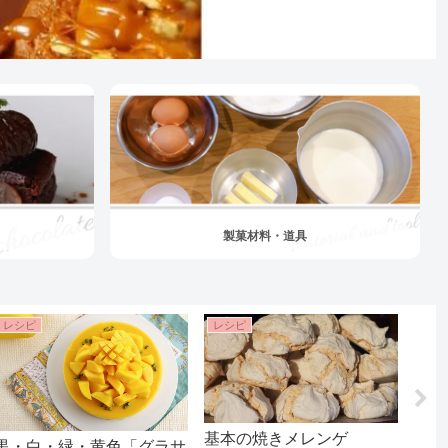
製菓材料・道具
レシピ
レシピ
レシ
基本の焼きメレンゲ
大人
黒・白・緑・黄色「グラサ