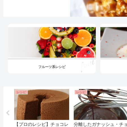
フルーツ系レシピ
レシピ
レシピ
ーキ
【プロのレシピ】チョコレ
分離したガナッシュ・チ