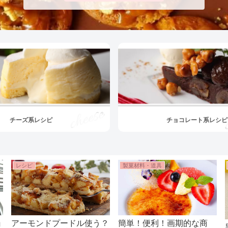
チーズ系レシピ
チョコレート系レシピ
レシピ
製菓材料・道具
ョ
アーモンドプードル使う？
簡単！便利！画期的な商