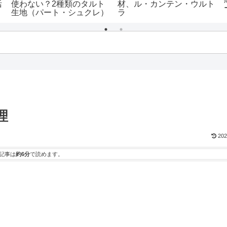
活
使わない？2種類のタルト
材、ル・カンテン・ウルト
生地（パート・シュクレ）
ラ
プロのレシピ
理
202
記事は
約6分
で読めます。