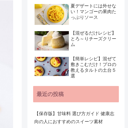
夏デザートには外せな
い！マンゴーの果肉た
っぷりソース
【混ぜるだけレシピ】
とろ～りチーズクリー
ム
【簡単レシピ】混ぜて
敷きこむだけ！プロの
教えるタルトの土台５
選
最近の投稿
【保存版】甘味料 選び方ガイド 健康志
向の人におすすめのスイーツ素材