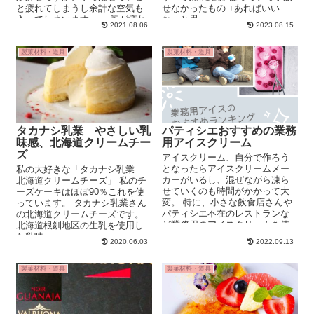
と疲れてしまうし余計な空気も
せなかったもの +あればいい
入ってしまいます。 腕が疲れ
な、と思...
2021.08.06
2023.08.15
るよ…… ...
製菓材料・道具
製菓材料・道具
タカナシ乳業 やさしい乳
パティシエおすすめの業務
味感、北海道クリームチー
用アイスクリーム
ズ
アイスクリーム、自分で作ろう
となったらアイスクリームメー
私の大好きな「タカナシ乳業
カーがいるし、混ぜながら凍ら
北海道クリームチーズ」 私のチ
せていくのも時間がかかって大
ーズケーキはほぼ90％これを使
変。 特に、小さな飲食店さんや
っています。 タカナシ乳業さん
パティシエ不在のレストランな
の北海道クリームチーズです。
ど業務用のアイスクリームを使
北海道根釧地区の生乳を使用し
用することが多いですよね。 ...
た乳味...
2020.06.03
2022.09.13
製菓材料・道具
製菓材料・道具