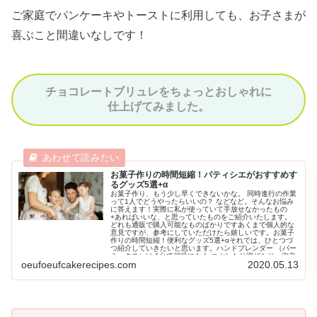
ご家庭でパンケーキやトーストに利用しても、お子さまが
喜ぶこと間違いなしです！
チョコレートブリュレをちょっとおしゃれに
仕上げてみました。
お菓子作りの時間短縮！パティシエがおすすめす
るグッズ5選+α
お菓子作り、もう少し早くできないかな。 同時進行の作業
って1人でどうやったらいいの？ などなど。そんなお悩み
に答えます！実際に私が使っていて手放せなかったもの
+あればいいな、と思っていたものをご紹介いたします。
どれも通販で購入可能なものばかりですあくまで個人的な
意見ですが、参考にしていただけたら嬉しいです。お菓子
作りの時間短縮！便利なグッズ5選+αそれでは、ひとつづ
つ紹介していきたいと思います。ハンドブレンダー （バー
ミックス）は 1台で何役にも！ つぶしたり混ぜたり、泡立
oeufoeufcakerecipes.com
2020.05.13
てたり……あらゆる作業で使用することが多い「ハンドブ
レンダー」これひとつあるだけで、作業スピードがずいぶ
ん上がりました。使用頻度が高かったのは、ガナッシュ作
り。「チョコレートと生クリームが乳化するまで混ぜる」
と良く書いてありますが、 どこまで混ぜたらいいの？混ぜ
るのはゴムベラ？ホイッパー？手が疲れるよ…… となりが
ちですよね。...