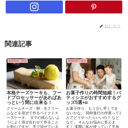
れいろう
関連記事
製菓材料・道具
製菓材料・道具
本格チーズケーキも、フー
お菓子作りの時間短縮！パ
ドプロセッサーがあればあ
ティシエがおすすめするグ
っという間に出来る！
ッズ5選+α
クリームチーズ・卵・生クリー
お菓子作り、もう少し早くでき
ムなどを混ぜて作るベイクドチ
ないかな。 同時進行の作業って1
ーズケーキ。 ダマの残らないよ
人でどうやったらいいの？ など
うによく混ぜ合わせて作ること
など。 そんなお悩みに答えま
が肝心ですが、手で混ぜている
す！ 実際に私が使っていて手放