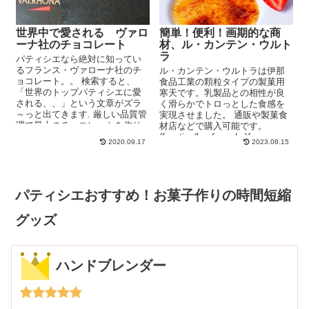
世界中で愛される ヴァロ
簡単！便利！画期的な商
ーナ社のチョコレート
材、ル・カンテン・ウルト
ラ
パティシエなら絶対に知ってい
るフランス・ヴァローナ社のチ
ル・カンテン・ウルトラは伊那
ョコレート。。 検索すると、
食品工業の顆粒タイプの製菓用
「世界のトップパティシエに愛
寒天です。乳製品との相性が良
される、、」という文章がズラ
く滑らかでトロっとした食感を
～っと出てきます. 厳しい品質管
実現させました。 通販や製菓食
理で最上のチョコレートを作り
材店などで購入可能です。
出しているヴ...
(function(b,c,f,g,a,d,e){...
2020.09.17
2023.08.15
パティシエおすすめ！お菓子作りの時間短縮
グッズ
ハンドブレンダー