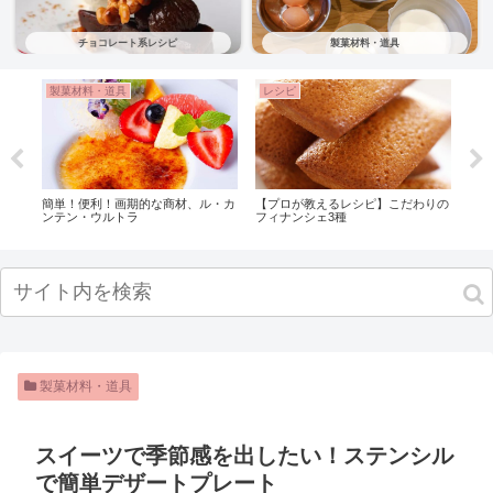
チョコレート系レシピ
製菓材料・道具
製菓材料・道具
レシピ
レ
簡単！便利！画期的な商材、ル・カ
【プロが教えるレシピ】こだわりの
【プ
ュ」
ンテン・ウルトラ
フィナンシェ3種
フォ
製菓材料・道具
スイーツで季節感を出したい！ステンシル
で簡単デザートプレート