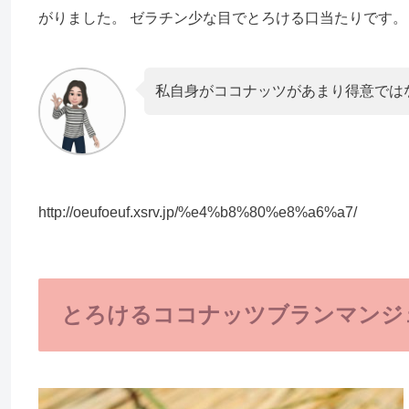
がりました。 ゼラチン少な目でとろける口当たりです。
私自身がココナッツがあまり得意では
http://oeufoeuf.xsrv.jp/%e4%b8%80%e8%a6%a7/
とろけるココナッツブランマンジ