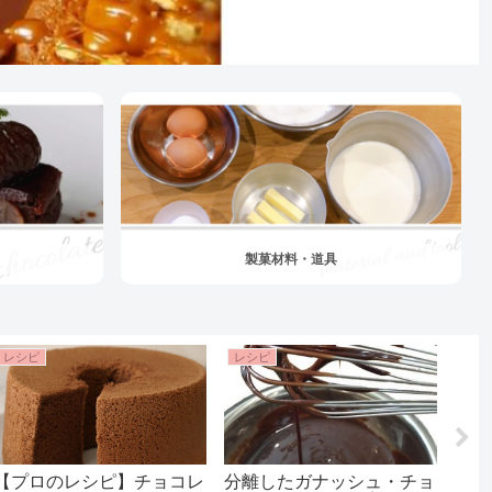
製菓材料・道具
レシピ
レシピ
レシ
【プロのレシピ】チョコレ
分離したガナッシュ・チョ
アー