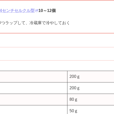
さ4センチセルクル型
10～12個
づつラップして、冷蔵庫で冷やしておく
200ｇ
200ｇ
80ｇ
50ｇ