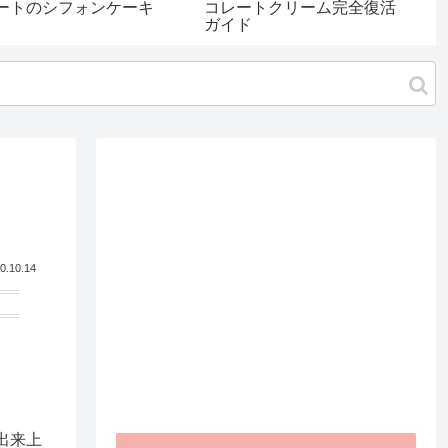
ートのシフォンケーキ
コレートクリーム完全復活
使わ
ガイド
生地
プロ
0.10.14
出来上