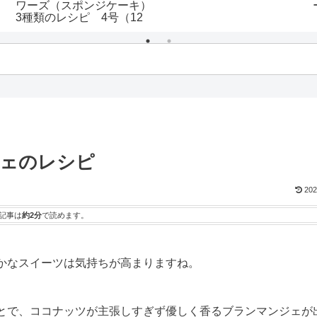
ワーズ（スポンジケーキ）
3種類のレシピ 4号（12
センチ）～7号（21セン
チ）までサイズごとの配合
も！
ェのレシピ
202
記事は
約2分
で読めます。
かなスイーツは気持ちが高まりますね。
とで、ココナッツが主張しすぎず優しく香るブランマンジェが