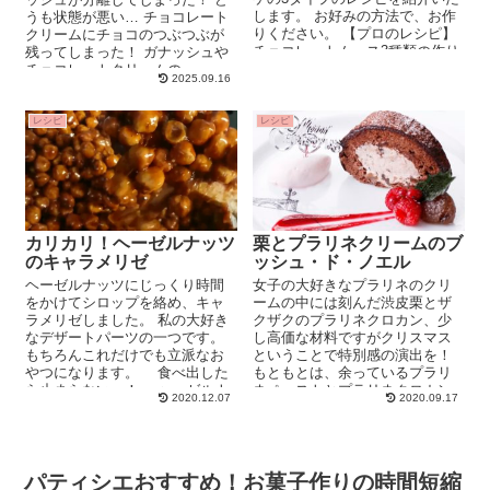
します。 お好みの方法で、お作
うも状態が悪い… チョコレート
りください。 【プロのレシピ】
クリームにチョコのつぶつぶが
チョコレートムース3種類の作り
残ってしまった！ ガナッシュや
方 ...
チョコレートクリームの...
2025.09.16
レシピ
レシピ
カリカリ！ヘーゼルナッツ
栗とプラリネクリームのブ
のキャラメリゼ
ッシュ・ド・ノエル
ヘーゼルナッツにじっくり時間
女子の大好きなプラリネのクリ
をかけてシロップを絡め、キャ
ームの中には刻んだ渋皮栗とザ
ラメリゼしました。 私の大好き
クザクのプラリネクロカン、少
なデザートパーツの一つです。
し高価な材料ですがクリスマス
もちろんこれだけでも立派なお
ということで特別感の演出を！
やつになります。 食べ出した
もともとは、余っているプラリ
ら止まらない～！ ヘーゼルナ
ネペーストとプラリネクロカン
2020.12.07
2020.09.17
ッツのキャラメ...
をどうにかしないと、、で思い
ついた...
パティシエおすすめ！お菓子作りの時間短縮