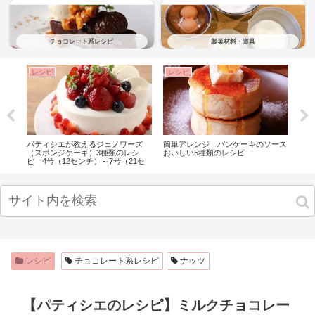
チョコレート系レシピ
製菓材料・道具
レシピ
レシピ
レ
パティシエが教えるジェノワーズ
簡単アレンジ パンケーキのソース
【プ
（スポンジケーキ）3種類のレシ
おいしい5種類のレシピ
フィ
ピ 4号（12センチ）～7号（21セ
ンチ）までサイズごとの配合も！
レシピ
チョコレート系レシピ
ナッツ
【パティシエのレシピ】ミルクチョコレー