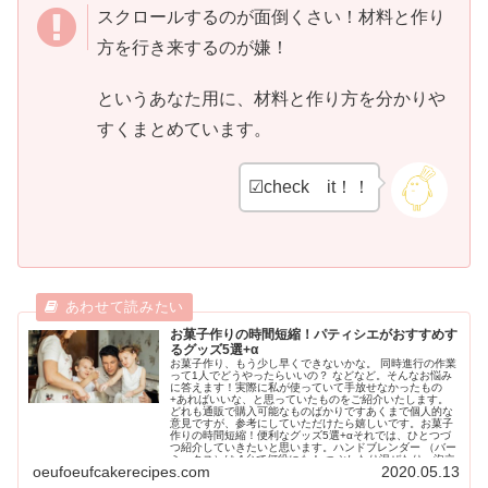
スクロールするのが面倒くさい！材料と作り
方を行き来するのが嫌！
というあなた用に、材料と作り方を分かりや
すくまとめています。
☑check it！！
お菓子作りの時間短縮！パティシエがおすすめす
るグッズ5選+α
お菓子作り、もう少し早くできないかな。 同時進行の作業
って1人でどうやったらいいの？ などなど。そんなお悩み
に答えます！実際に私が使っていて手放せなかったもの
+あればいいな、と思っていたものをご紹介いたします。
どれも通販で購入可能なものばかりですあくまで個人的な
意見ですが、参考にしていただけたら嬉しいです。お菓子
作りの時間短縮！便利なグッズ5選+αそれでは、ひとつづ
つ紹介していきたいと思います。ハンドブレンダー （バー
ミックス）は 1台で何役にも！ つぶしたり混ぜたり、泡立
oeufoeufcakerecipes.com
2020.05.13
てたり……あらゆる作業で使用することが多い「ハンドブ
レンダー」これひとつあるだけで、作業スピードがずいぶ