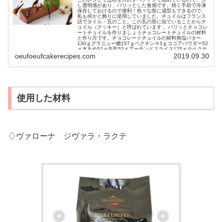
し透明感があり、パリッとした食感です。焼く手前で冷凍
保存しておけるので便利！色々な形に成型もできるので、
私も何かと飾りに使用していました。チュイルはフランス
語でタイル・瓦のこと。この瓦の形に似ていることからチ
ュイル（クッキー）と呼ばれています 。パリッとチョコレ
ートチュイルを作りましょうチョコレートチュイルの材料
と作り方です。チョコレートチュイルの材料無塩バター
130ｇグラニュー糖157ｇペクチン※3ｇココアパウダー52
ｇ水あめ52ｇ牛乳52ｇアーモンドスライス125ｇ※ペクチ
ン細胞間の結合物質であるペクチン質の主成分として、植
oeufoeufcakerecipes.com
2019.09.30
物体に広く含まれている多糖類。黄白色の粉末。リンゴや
柑橘かんきつ類の果皮から酸溶液で加熱抽出して得る。ジ
ャム・マーマレード・ゼリーの製造、微生物培地・胃腸薬
などに用いる。チョコレートチュイルの作り方準備無塩バ
ターはレンジで溶かしておく。アーモンドスライスはオー
ブンできつね色になるまで空焼きしておく...
使用した材料
♢ヴァローナ ジヴァラ・ラクテ