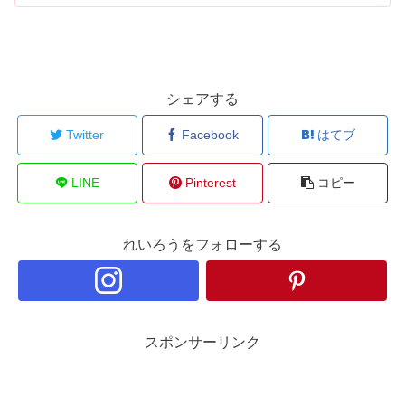
ん上がりました。使用頻度が高かったのは、ガナッシュ作
り。「チョコレートと生クリームが乳化するまで混ぜる」
と良く書いてありますが、 どこまで混ぜたらいいの？混ぜ
るのはゴムベラ？ホイッパー？手が疲れるよ…… となりが
ちですよね。...
シェアする
Twitter
Facebook
はてブ
LINE
Pinterest
コピー
れいろうをフォローする
スポンサーリンク