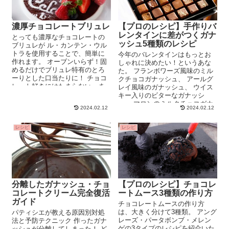
濃厚チョコレートブリュレ
【プロのレシピ】手作りバ
レンタインに差がつくガナ
とっても濃厚なチョコレートの
ッシュ5種類のレシピ
ブリュレが ル・カンテン・ウル
トラを使用することで、簡単に
今年のバレンタインはもっとお
作れます。 オーブンいらず！固
しゃれに決めたい！というあな
めるだけでブリュレ特有のとろ
た。 フランボワーズ風味のミル
ーりとした口当たりに！ チョコ
クチョコガナッシュ、 アールグ
レート好きにはたまらない、ま
レイ風味のガナッシュ、 ウイス
るで生チョコを食べている...
キー入りのビターなガナッシ
ュ、 マロンのミルクチョコガナ
2024.02.12
2024.02.12
ッシュ、 ...
レシピ
レシピ
分離したガナッシュ・チョ
【プロのレシピ】チョコレ
コレートクリーム完全復活
ートムース3種類の作り方
ガイド
チョコレートムースの作り方
は、大きく分けて3種類。 アング
パティシエが教える原因別対処
レーズ・パータボンブ・メレン
法と予防テクニック 作ったガナ
ゲの3タイプのレシピを紹介いた
ッシュが分離してしまった！ ど