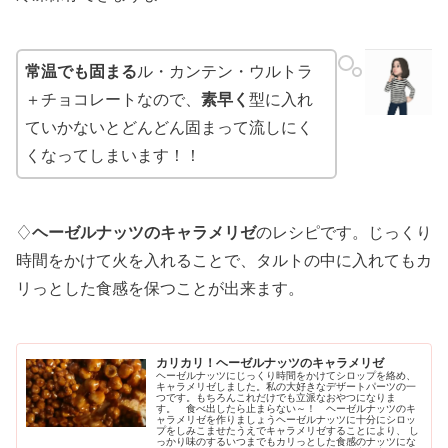
常温でも固まる
ル・カンテン・ウルトラ
＋チョコレートなので、
素早く
型に入れ
ていかないとどんどん固まって流しにく
くなってしまいます！！
♢
ヘーゼルナッツのキャラメリゼ
のレシピです。じっくり
時間をかけて火を入れることで、タルトの中に入れてもカ
リっとした食感を保つことが出来ます。
カリカリ！ヘーゼルナッツのキャラメリゼ
ヘーゼルナッツにじっくり時間をかけてシロップを絡め、
キャラメリゼしました。私の大好きなデザートパーツの一
つです。もちろんこれだけでも立派なおやつになりま
す。 食べ出したら止まらない～！ ヘーゼルナッツのキ
ャラメリゼを作りましょうヘーゼルナッツに十分にシロッ
プをしみこませたうえでキャラメリゼすることにより、 し
っかり味のするいつまでもカリっとした食感のナッツにな