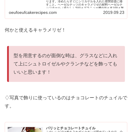
ります。冷めたらすぐにシリカゲルを入れた密閉容器に移
すこと。ヘーゼルナッツのキャラメリゼの材料ヘーゼルナ
ッツホール（皮なし）500ｇグラニュー糖448ｇ水168ｇ無
塩バター25ｇヘーゼルナッツのキャラメリゼの作り方1.
oeufoeufcakerecipes.com
2019.09.23
ヘーゼルナッツはオーブンもしくはフライパンできつね色
になるまで空焼きしておく。2. グラニュー糖と水でシロ
ップを作る。水を入れた鍋にグラニュー糖を入れ、しっか
り全体にしみこませてから火にかけ、117℃まで中火で加
熱する。 水を染みこませていないと、直接グラニュー
何かと使えるキャラメリゼ！
糖が火に当たった部分からすぐに色...
型を用意するのが面倒な時は、グラスなどに入れ
て上にシュトロイゼルやクランチなどを飾っても
いいと思います！
♢写真で飾りに使っているのはチョコレートのチュイルで
す。
パリッとチョコレートチュイル
このレシピでは粉を入れずペクチンで固めているので、少